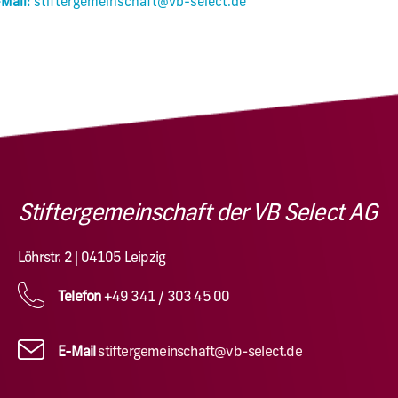
Mail:
stiftergemeinschaft@vb-select.de
Stiftergemeinschaft der VB Select AG
Löhrstr. 2 | 04105 Leipzig
Telefon
+49 341 / 303 45 00
E-Mail
stiftergemeinschaft@vb-select.de